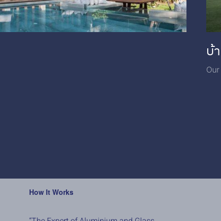
บ้า
Our
How It Works