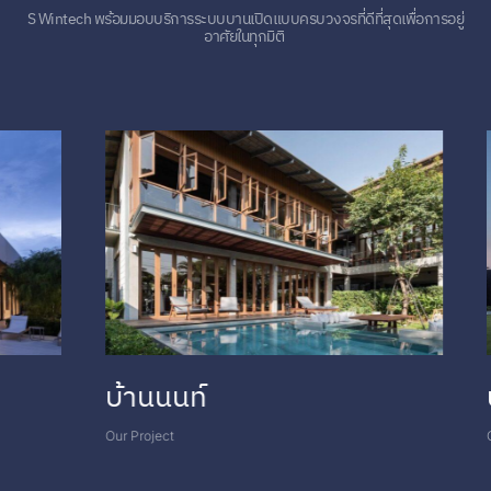
Aluminium and Glass Systems.
S Wintech พร้อมมอบบริการระบบบานเปิดแบบครบวงจรที่ดีที่สุดเพื่อการอยู่
อาศัยในทุกมิติ
บ้านนนท์
บ้า