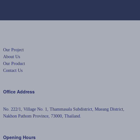
Our Project
Our P
Our Project
About Us
Our Product
Contact Us
Office Address
No. 222/1, Village No. 1, Thammasala Subdistrict,
Mueang District,
Nakhon Pathom Province, 73000, Thailand.